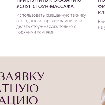
УСЛУГ СТОУН-МАССАЖА
ФИ
КЛ
Использовать смешанную технику
(холодные и горячие камни) или
Вли
делать стоун-массаж только с
на 
горячими камнями;
ЗАЯВКУ
АТНУЮ
ТАЦИЮ