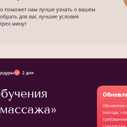
то поможет нам лучше узнать о вашем
добрать для вас лучшие условия
трех минут
цедуры
2 дня
бучения
Обновле
-массажа»
Обновляем 
полгода, чт
требования
стандартам