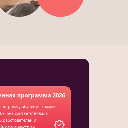
нная программа 2026
программу обучения каждые
обы она соответствовала
м работодателей и
 бьюти-индустрии