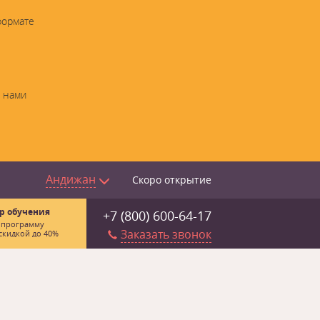
формате
с нами
Андижан
Скоро открытие
р обучения
+7 (800) 600-64-17
 программу
Заказать звонок
скидкой до 40%