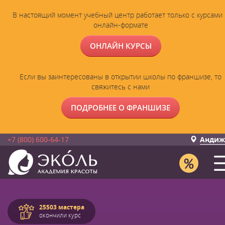
В настоящий момент учебный центр работает только с курсами 
онлайн-формате
ОНЛАЙН КУРСЫ
Если вы заинтересованы в открытии школы по франшизе, то
свяжитесь с нами
ПОДРОБНЕЕ О ФРАНШИЗЕ
+7 (800) 600-64-17
Андиж
25503 мастера
окончили курс