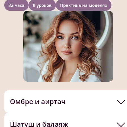
32 часа
8 уроков
Практика на моделях
Омбре и аиртач
Шатуш и балаяж