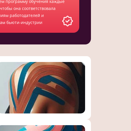
ем программу обучения каждые
 чтобы она соответствовала
ниям работодателей и
там бьюти-индустрии