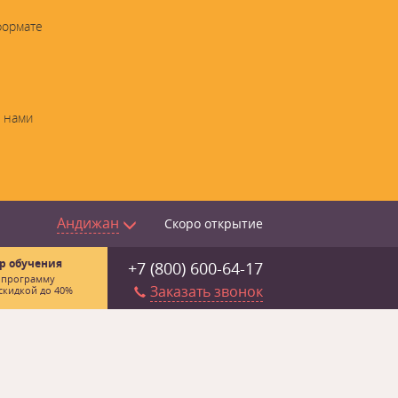
формате
с нами
Андижан
Скоро открытие
р обучения
+7 (800) 600-64-17
 программу
Заказать звонок
скидкой до 40%