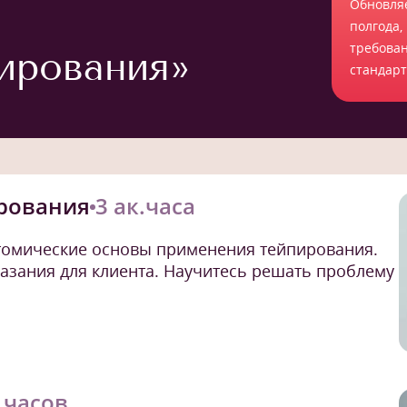
Обновля
полгода,
требова
ирования»
стандар
рования
3 ак.часа
томические основы применения тейпирования.
азания для клиента. Научитесь решать проблему
.часов