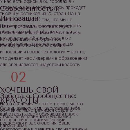
У нас есть офисы в 60 городах в 7
Современность и
странах, а наши онлайн-курсы проходят
тысячи участников из 25 стран. Наша
Инновации:
компания гордится тем, что мы не
только предоставляем возможность
Наши программы соответствуют
обучения в офлайн формате, но и
последним тенденциям и технологиям,
развиваем удобные и доступные
которые дают конкурентное
онлайн-курсы для всех желающих.
преимущество. Исследования,
инновации и новые технологии – вот то,
что делает нас лидерами в образовании
для специалистов индустрии красоты.
02
ХОЧЕШЬ СВОЙ
Забота о Сообществе:
КРАСОТЫ
Наша академия – это не только место
Оставь заявку, и мы расскажем тебе,
обучения. Мы стремимся создать
как открыть свой обучающий проект
атмосферу взаимного уважения,
по франшизе с минимальными
поддержки и вдохновения. Ваше
вложениями
благополучие и развитие для нас важны