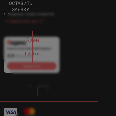
ОСТАВИТЬ
ЗАЯВКУ
г. Андижан, Скоро открытие
+7 (800) 600-64-17
Дзен
Оценка пользователей Яндекса
TikTok
4.9
1149 отзывов
Оцените нас
Точка В