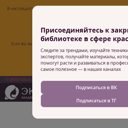
В настоящий момент учебный центр работает только с курсами 
онлайн-формате
ОНЛАЙН КУРСЫ
Присоединяйтесь к зак
библиотеке в сфере кра
Если вы заинтересованы в открытии школы по франшизе, то
свяжитесь с нами
Следите за трендами, изучайте техники
экспертов, получайте материалы, кот
ПОДРОБНЕЕ О ФРАНШИЗЕ
помогут расти и развиваться в профес
самое полезное — в наших каналах
+7 (800) 600-64-17
Андиж
Подписаться в ВК
Подписаться в ТГ