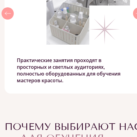
Практические занятия проходят в
просторных и светлых аудиториях,
полностью оборудованных для обучения
мастеров красоты.
Каждое рабочее место соответствует
профессиональным стандартам и
укомплектовано всем необходимым:
инструментами, материалами и
одноразовыми расходниками.
ПОЧЕМУ ВЫБИРАЮТ НА