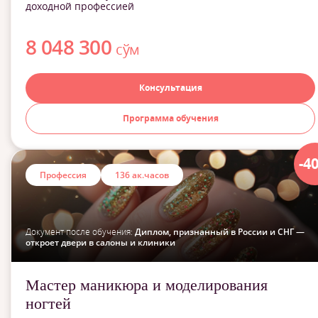
доходной профессией
8 048 300
сўм
Консультация
Программа обучения
-4
Профессия
136 ак.часов
Документ после обучения:
Диплом, признанный в России и СНГ —
откроет двери в салоны и клиники
Мастер маникюра и моделирования
ногтей