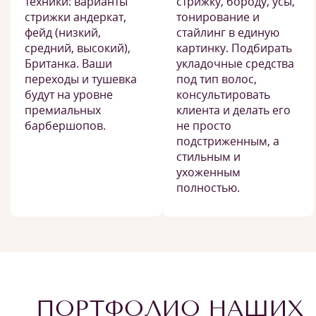
техники: варианты
стрижку, бороду, усы,
стрижки андеркат,
тонирование и
фейд (низкий,
стайлинг в единую
средний, высокий),
картинку. Подбирать
Британка. Ваши
укладочные средства
переходы и тушевка
под тип волос,
будут на уровне
консультировать
премиальных
клиента и делать его
барбершопов.
не просто
подстриженным, а
стильным и
ухоженным
полностью.
ПОРТФОЛИО НАШИХ