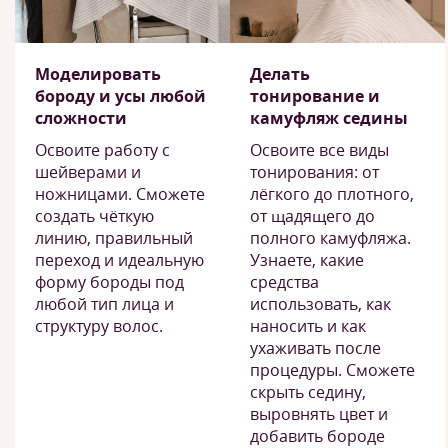
Моделировать
Делать
бороду и усы любой
тонирование и
сложности
камуфляж седины
Освоите работу с
Освоите все виды
шейверами и
тонирования: от
ножницами. Сможете
лёгкого до плотного,
создать чёткую
от щадящего до
линию, правильный
полного камуфляжа.
переход и идеальную
Узнаете, какие
форму бороды под
средства
любой тип лица и
использовать, как
структуру волос.
наносить и как
ухаживать после
процедуры. Сможете
скрыть седину,
выровнять цвет и
добавить бороде