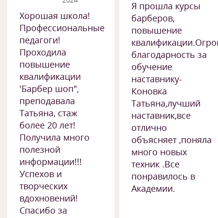
Я прошла курсы
Хорошая школа!
барберов,
Профессиональные
повышение
педагоги!
квалификации.Огро
Проходила
благодарность за
повышение
обучение
квалификации
наставнику-
'Барбер шоп",
Коновка
преподавала
Татьяна,лучший
Татьяна, стаж
наставник,все
более 20 лет!
отлично
Получила много
объясняет ,поняла
полезной
много новых
информации!!!
техник .Все
Успехов и
понравилось в
творческих
Академии.
вдохновений!
Спасибо за