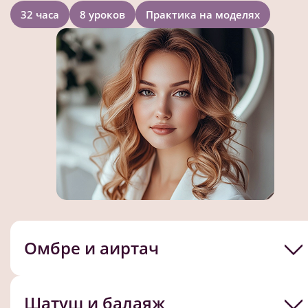
32 часа
8 уроков
Практика на моделях
Омбре и аиртач
Шатуш и балаяж