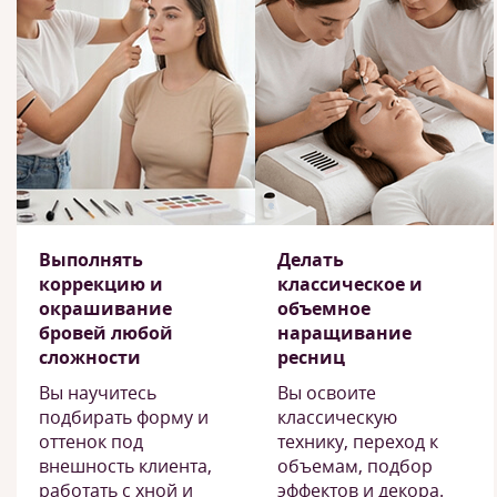
Выполнять
Делать
коррекцию и
классическое и
окрашивание
объемное
бровей любой
наращивание
сложности
ресниц
Вы научитесь
Вы освоите
подбирать форму и
классическую
оттенок под
технику, переход к
внешность клиента,
объемам, подбор
работать с хной и
эффектов и декора.