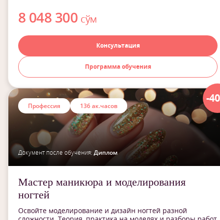
8 048 300
сўм
Консультация
Программа обучения
-4
Профессия
136 ак.часов
Документ после обучения:
Диплом
Мастер маникюра и моделирования
ногтей
Освойте моделирование и дизайн ногтей разной
сложности. Теория, практика на моделях и разборы работ